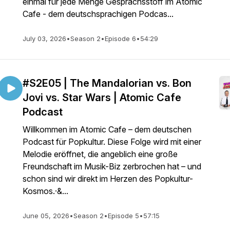
einmal für jede Menge Gesprächsstoff im Atomic
Cafe - dem deutschsprachigen Podcas...
July 03, 2026
•
Season 2
•
Episode 6
•
54:29
#S2E05 | The Mandalorian vs. Bon
Jovi vs. Star Wars | Atomic Cafe
Podcast
Willkommen im Atomic Cafe – dem deutschen
Podcast für Popkultur. Diese Folge wird mit einer
Melodie eröffnet, die angeblich eine große
Freundschaft im Musik-Biz zerbrochen hat – und
schon sind wir direkt im Herzen des Popkultur-
Kosmos.·&...
June 05, 2026
•
Season 2
•
Episode 5
•
57:15