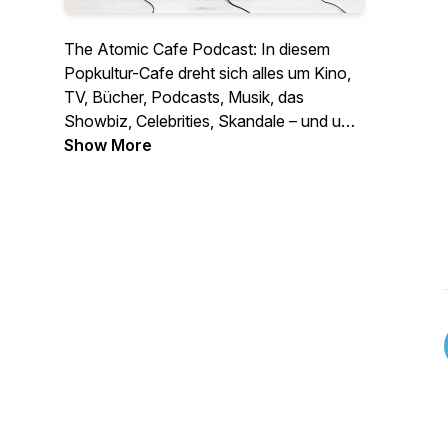
The Atomic Cafe Podcast: In diesem
Popkultur-Cafe dreht sich alles um Kino,
TV, Bücher, Podcasts, Musik, das
Showbiz, Celebrities, Skandale – und um
all die wunderbaren Nerd-Dinge, mit
Show More
denen wir dem tristen Alltag entfliehen.
Oder, u
m es mit „Matrix“ zu sagen: Wir
nehmen die blaue Pille. Always!
Contact:
atomic.cafe.podcast@gmail.com