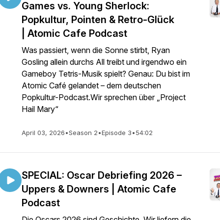
Games vs. Young Sherlock:
Popkultur, Pointen & Retro-Glück
| Atomic Cafe Podcast
Was passiert, wenn die Sonne stirbt, Ryan
Gosling allein durchs All treibt und irgendwo ein
Gameboy Tetris-Musik spielt? Genau: Du bist im
Atomic Café gelandet – dem deutschen
Popkultur-Podcast.Wir sprechen über „Project
Hail Mary“
April 03, 2026
•
Season 2
•
Episode 3
•
54:02
SPECIAL: Oscar Debriefing 2026 –
Uppers & Downers | Atomic Cafe
Podcast
Die Oscars 2026 sind Geschichte. Wir liefern die