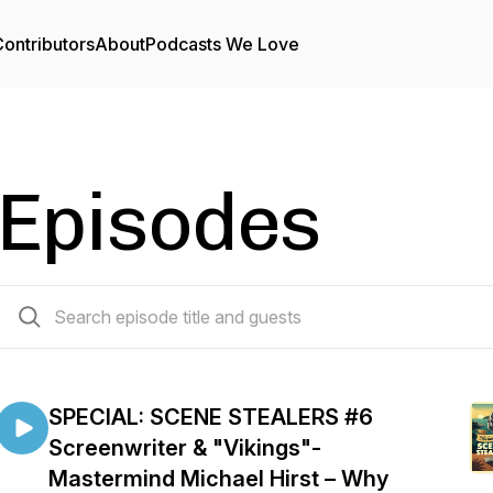
ontributors
About
Podcasts We Love
Episodes
33 episodes
SPECIAL: SCENE STEALERS #6
Screenwriter & "Vikings"-
Mastermind Michael Hirst – Why