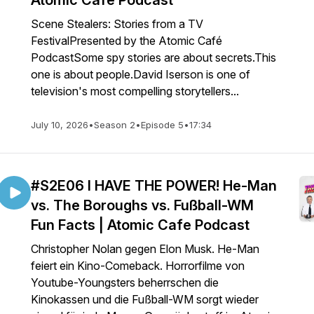
Atomic Cafe Podcast
Scene Stealers: Stories from a TV
FestivalPresented by the Atomic Café
PodcastSome spy stories are about secrets.This
one is about people.David Iserson is one of
television's most compelling storytellers...
July 10, 2026
•
Season 2
•
Episode 5
•
17:34
#S2E06 I HAVE THE POWER! He-Man
vs. The Boroughs vs. Fußball-WM
Fun Facts | Atomic Cafe Podcast
Christopher Nolan gegen Elon Musk. He-Man
feiert ein Kino-Comeback. Horrorfilme von
Youtube-Youngsters beherrschen die
Kinokassen und die Fußball-WM sorgt wieder