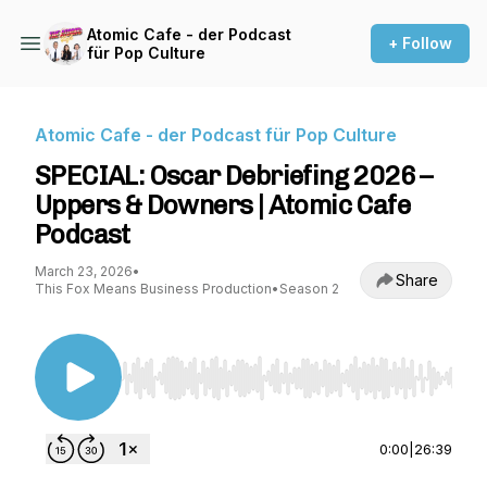
Atomic Cafe - der Podcast
+ Follow
für Pop Culture
Atomic Cafe - der Podcast für Pop Culture
SPECIAL: Oscar Debriefing 2026 –
Uppers & Downers | Atomic Cafe
Podcast
March 23, 2026
•
Share
This Fox Means Business Production
•
Season 2
Use Left/Right to seek, Home/End to jump to st
0:00
|
26:39