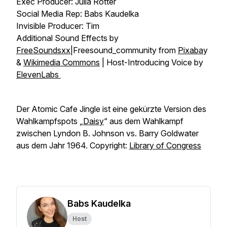
Exec Producer: Julia Rotter
Social Media Rep: Babs Kaudelka
Invisible Producer: Tim
Additional Sound Effects by
FreeSoundsxx
|Freesound_community from
Pixaba
y
&
Wikimedia Commons
| Host-Introducing Voice by
ElevenLabs
Der Atomic Cafe Jingle ist eine gekürzte Version des
Wahlkampfspots „
Daisy
“ aus dem Wahlkampf
zwischen Lyndon B. Johnson vs. Barry Goldwater
aus dem Jahr 1964. Copyright:
Library of Congress
Babs Kaudelka
Host